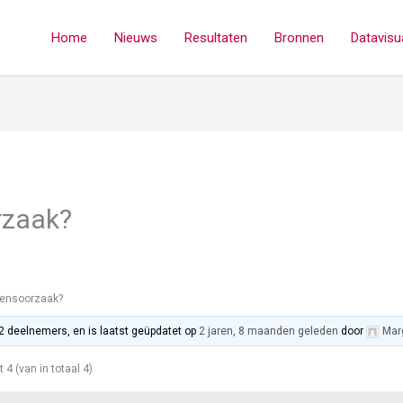
Home
Nieuws
Resultaten
Bronnen
Datavisua
rzaak?
densoorzaak?
 2 deelnemers, en is laatst geüpdatet op
2 jaren, 8 maanden geleden
door
Mar
t 4 (van in totaal 4)