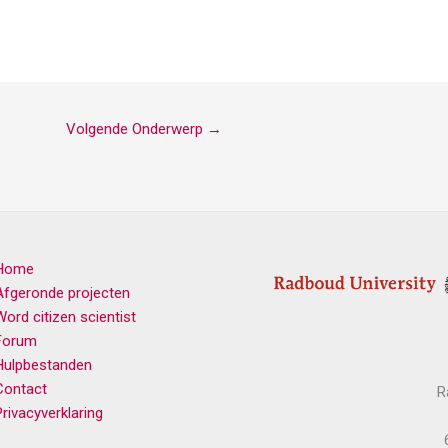
Volgende Onderwerp
→
Home
Afgeronde projecten
Word citizen scientist
Forum
Hulpbestanden
Contact
R
Privacyverklaring