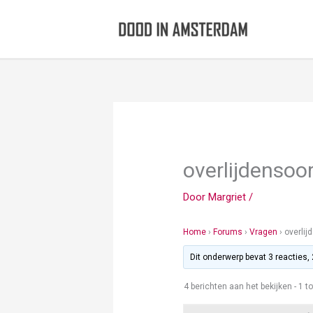
Ga
naar
de
inhoud
overlijdensoo
Door
Margriet
/
Home
›
Forums
›
Vragen
›
overlij
Dit onderwerp bevat 3 reacties,
4 berichten aan het bekijken - 1 to