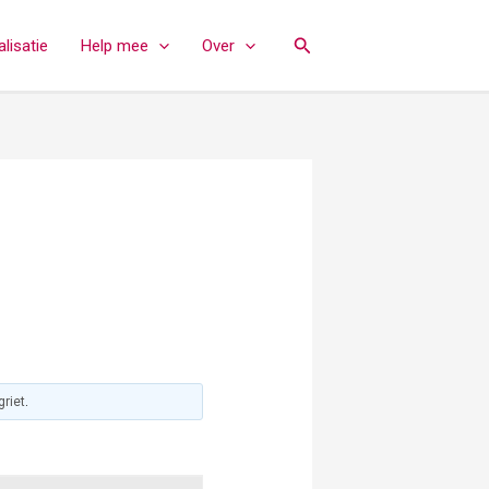
Zoeken
lisatie
Help mee
Over
griet
.