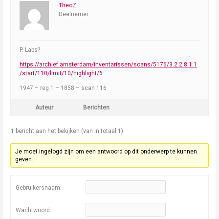
TheoZ
Deelnemer
P. Labs?
https://archief.amsterdam/inventarissen/scans/5176/3.2.2.8.1.1
/start/110/limit/10/highlight/6
1947 – reg 1 – 1858 – scan 116
Auteur
Berichten
1 bericht aan het bekijken (van in totaal 1)
Je moet ingelogd zijn om een antwoord op dit onderwerp te kunnen
geven.
Gebruikersnaam:
Wachtwoord: