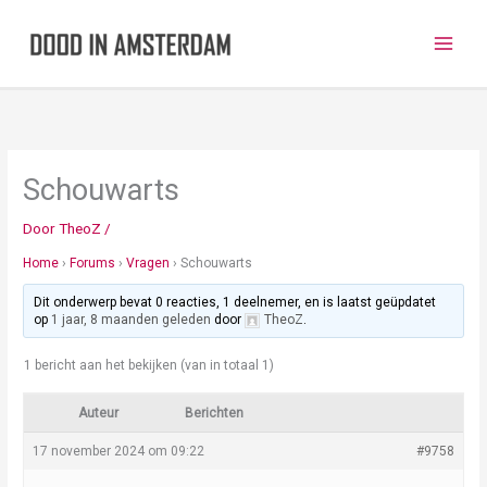
Ga
naar
de
inhoud
Schouwarts
Door
TheoZ
/
Home
›
Forums
›
Vragen
›
Schouwarts
Dit onderwerp bevat 0 reacties, 1 deelnemer, en is laatst geüpdatet
op
1 jaar, 8 maanden geleden
door
TheoZ
.
1 bericht aan het bekijken (van in totaal 1)
Auteur
Berichten
17 november 2024 om 09:22
#9758