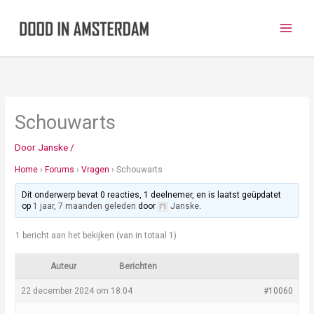
Ga
naar
de
inhoud
Schouwarts
Door
Janske
/
Home
›
Forums
›
Vragen
›
Schouwarts
Dit onderwerp bevat 0 reacties, 1 deelnemer, en is laatst geüpdatet
op
1 jaar, 7 maanden geleden
door
Janske
.
1 bericht aan het bekijken (van in totaal 1)
Auteur
Berichten
22 december 2024 om 18:04
#10060