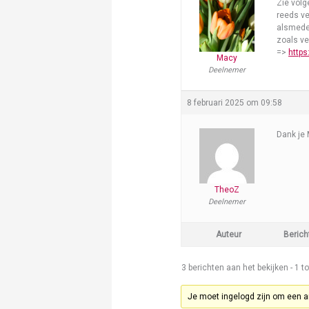
Zie vol
reeds ve
alsmede 
zoals ve
=>
https
Macy
Deelnemer
8 februari 2025 om 09:58
Dank je 
TheoZ
Deelnemer
Auteur
Berich
3 berichten aan het bekijken - 1 to
Je moet ingelogd zijn om een a