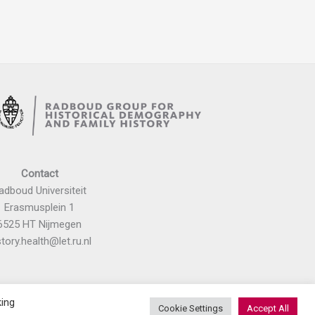
Contact
adboud Universiteit
Erasmusplein 1
6525 HT Nijmegen
story.health@let.ru.nl
king
Cookie Settings
Accept All