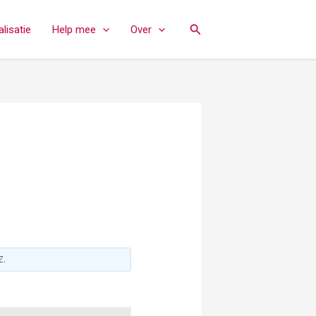
Zoeken
lisatie
Help mee
Over
Z
.