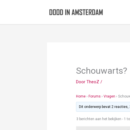
Ga
naar
de
inhoud
Schouwarts?
Door
TheoZ
/
Home
›
Forums
›
Vragen
›
Schouw
Dit onderwerp bevat 2 reacties,
3 berichten aan het bekijken - 1 to