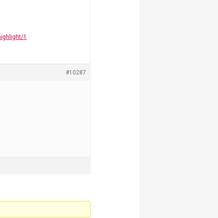
ighlight/1
#10287