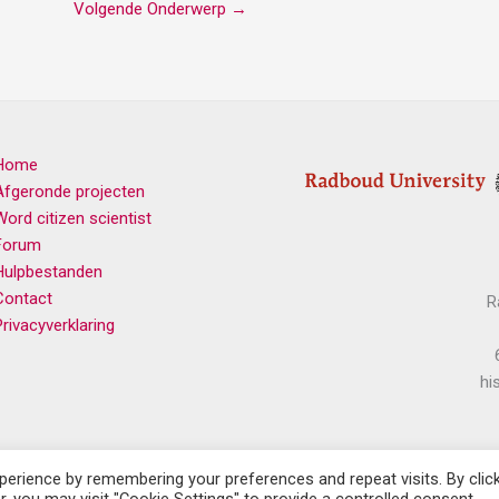
Volgende Onderwerp
→
Home
Afgeronde projecten
Word citizen scientist
Forum
Hulpbestanden
Contact
R
Privacyverklaring
hi
erience by remembering your preferences and repeat visits. By clic
, you may visit "Cookie Settings" to provide a controlled consent.