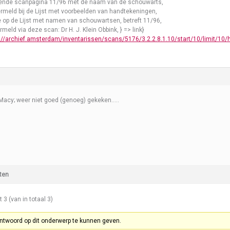
gende scanpagina 11/96 met de naam van de schouwarts,
rmeld bij de Lijst met voorbeelden van handtekeningen,
op de Lijst met namen van schouwartsen, betreft 11/96,
rmeld via deze scan: Dr H. J. Klein Obbink, } => link}
://archief.amsterdam/inventarissen/scans/5176/3.2.2.8.1.10/start/10/limit/10/h
Macy; weer niet goed (genoeg) gekeken…..
ten
t 3 (van in totaal 3)
ntwoord op dit onderwerp te kunnen geven.