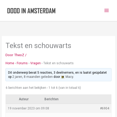
Ga
naar
de
inhoud
Tekst en schouwarts
Door
TheoZ
/
Home
›
Forums
›
Vragen
›
Tekst en schouwarts
Dit onderwerp bevat 5 reacties, 3 deelnemers, en is laatst geüpdatet
op
2 jaren, 8 maanden geleden
door
Macy
.
6 berichten aan het bekijken - 1 tot 6 (van in totaal 6)
Auteur
Berichten
19 november 2023 om 09:08
#6904