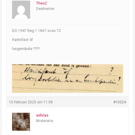
TheoZ
Deelnemer
DO 1947 Reg 1 1867 scan 72
Hartinfact òf
longembolie ????
16 februari 2025 om 11:08
#10324
willvlas
Moderator