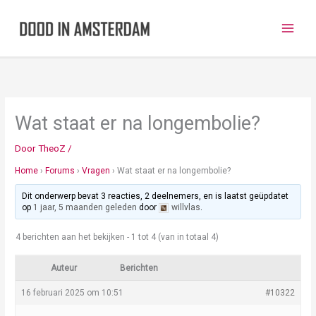
Ga
naar
de
inhoud
Wat staat er na longembolie?
Door
TheoZ
/
Home
›
Forums
›
Vragen
›
Wat staat er na longembolie?
Dit onderwerp bevat 3 reacties, 2 deelnemers, en is laatst geüpdatet
op
1 jaar, 5 maanden geleden
door
willvlas
.
4 berichten aan het bekijken - 1 tot 4 (van in totaal 4)
Auteur
Berichten
16 februari 2025 om 10:51
#10322