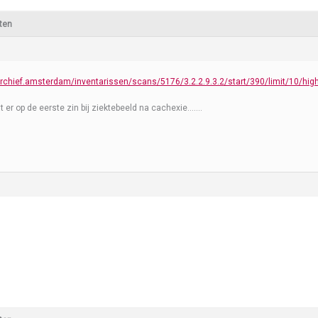
ten
archief.amsterdam/inventarissen/scans/5176/3.2.2.9.3.2/start/390/limit/10/high
t er op de eerste zin bij ziektebeeld na cachexie…….