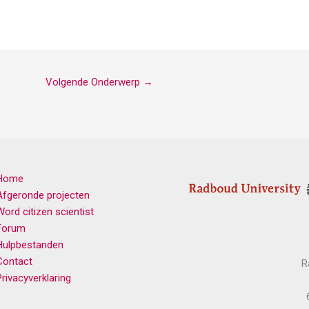
Volgende Onderwerp
→
Home
Afgeronde projecten
Word citizen scientist
Forum
Hulpbestanden
Contact
R
Privacyverklaring