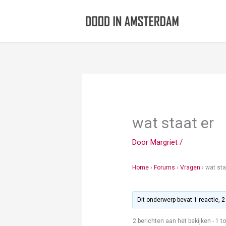
Ga
naar
de
inhoud
wat staat er
Door
Margriet
/
Home
›
Forums
›
Vragen
›
wat sta
Dit onderwerp bevat 1 reactie, 
2 berichten aan het bekijken - 1 to