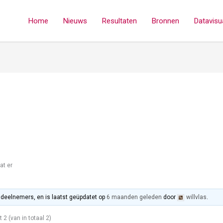
Home
Nieuws
Resultaten
Bronnen
Datavisua
at er
2 deelnemers, en is laatst geüpdatet op
6 maanden geleden
door
willvlas
.
t 2 (van in totaal 2)