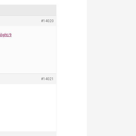
#14020
light/9
#14021