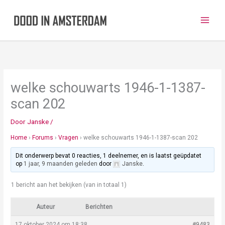
Ga
naar
de
inhoud
welke schouwarts 1946-1-1387-
scan 202
Door
Janske
/
Home
›
Forums
›
Vragen
›
welke schouwarts 1946-1-1387-scan 202
Dit onderwerp bevat 0 reacties, 1 deelnemer, en is laatst geüpdatet
op
1 jaar, 9 maanden geleden
door
Janske
.
1 bericht aan het bekijken (van in totaal 1)
Auteur
Berichten
17 oktober 2024 om 18:38
#9483