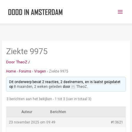
Ga
naar
de
inhoud
Ziekte 9975
Door
TheoZ
/
Home
›
Forums
›
Vragen
›
Ziekte 9975
Dit onderwerp bevat 2 reacties, 2 deelnemers, en is laatst geüpdatet
op
8 maanden, 2 weken geleden
door
TheoZ
.
3 berichten aan het bekijken - 1 tot 3 (van in totaal 3)
Auteur
Berichten
23 november 2025 om 09:49
#13621