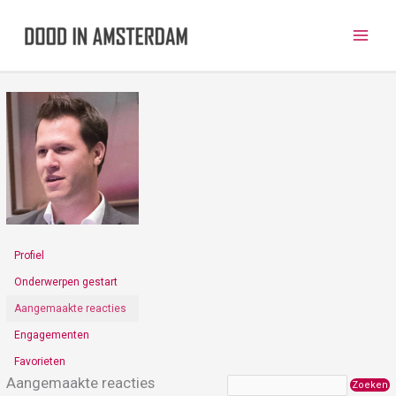
Ga
naar
de
inhoud
Profiel
Onderwerpen gestart
Aangemaakte reacties
Engagementen
Favorieten
Aangemaakte reacties