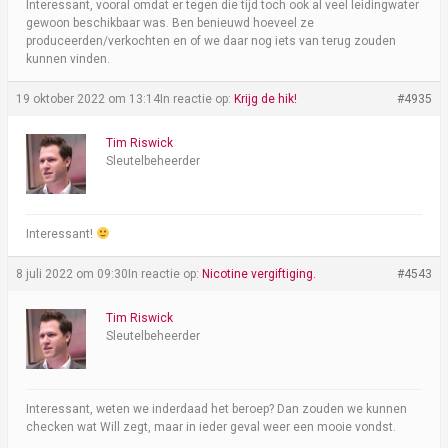
Interessant, vooral omdat er tegen die tijd toch ook al veel leidingwater
gewoon beschikbaar was. Ben benieuwd hoeveel ze
produceerden/verkochten en of we daar nog iets van terug zouden
kunnen vinden.
19 oktober 2022 om 13:14
In reactie op:
Krijg de hik!
#4935
Tim Riswick
Sleutelbeheerder
Interessant!
8 juli 2022 om 09:30
In reactie op:
Nicotine vergiftiging.
#4543
Tim Riswick
Sleutelbeheerder
Interessant, weten we inderdaad het beroep? Dan zouden we kunnen
checken wat Will zegt, maar in ieder geval weer een mooie vondst.