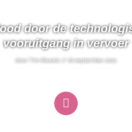
ood door de
technologi
vooruitgang in vervoer
door Tim Riswick // 16 september 2021