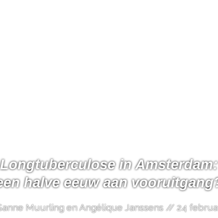
Longtuberculose in Amsterdam:
een halve eeuw aan vooruitgang
Sanne Muurling en Angélique Janssens // 24 februar