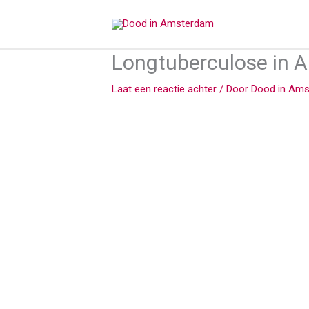
Ga
naar
de
Longtuberculose in 
inhoud
Laat een reactie achter
/ Door
Dood in Am