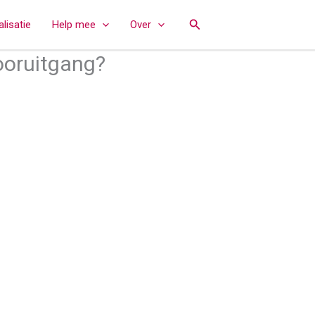
Zoeken
lisatie
Help mee
Over
ooruitgang?