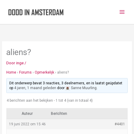
Ga
naar
de
inhoud
aliens?
Door
inge
/
Home
›
Forums
›
Opmerkelijk
›
aliens?
Dit onderwerp bevat 3 reacties, 3 deelnemers, en is laatst geüpdatet
op
4 jaren, 1 maand geleden
door
Sanne Muurling
.
4 berichten aan het bekijken - 1 tot 4 (van in totaal 4)
Auteur
Berichten
19 juni 2022 om 15:46
#4401