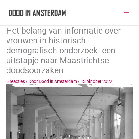
Ga
naar
de
inhoud
Het belang van informatie over
vrouwen in historisch-
demografisch onderzoek- een
uitstapje naar Maastrichtse
doodsoorzaken
5 reacties
/ Door
Dood in Amsterdam
/
13 oktober 2022