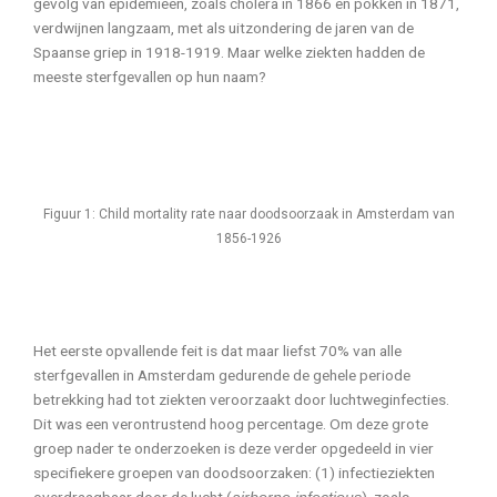
gevolg van epidemieën, zoals cholera in 1866 en pokken in 1871,
verdwijnen langzaam, met als uitzondering de jaren van de
Spaanse griep in 1918-1919. Maar welke ziekten hadden de
meeste sterfgevallen op hun naam?
Figuur 1: Child mortality rate naar doodsoorzaak in Amsterdam van
1856-1926
Het eerste opvallende feit is dat maar liefst 70% van alle
sterfgevallen in Amsterdam gedurende de gehele periode
betrekking had tot ziekten veroorzaakt door luchtweginfecties.
Dit was een verontrustend hoog percentage. Om deze grote
groep nader te onderzoeken is deze verder opgedeeld in vier
specifiekere groepen van doodsoorzaken: (1) infectieziekten