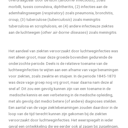
overdraagbaar door de lucht (
), zoals
airborne infectious
morbilli, tussis convulsiva, diphtheritis, (2) infecties aan de
ademhalingswegen (
) zoals pneumonia, bronchitis,
respiratory
croup, (3) tuberculose (
) zoals meningitis
tuberculosis
tuberculosa en scrophulosis, en (4) andere infectieuze ziektes
aan de luchtwegen (
) zoals meningitis.
other air-borne diseases
Het aandeel van ziekten veroorzaakt door luchtweginfecties was
niet alleen groot, maar deze groeide bovendien gedurende de
onderzochte periode. Deels is de relatieve toename van de
luchtweginfecties te wijten aan een afname van vage benamingen
voor ziekten, zoals zwakte en stuipen. In de periode 1845-1870
was deze vage groep nog vrij groot, maar daarna nam deze al
snel af. Dit zou een gevolg kunnen zijn van een toename in de
medische kennis en een verbetering in de medische opleiding,
met als gevolg dat medici betere (of andere) diagnoses stelden.
Een aantal van de vage ziektebenamingen zouden daardoor in de
loop van de tijd terecht kunnen zijn gekomen bij de ziekten
veroorzaakt door luchtweginfecties. Het weerspiegelt in ieder
geval een ontwikkeling die we eerder ook al zagen bij zuigelingen,