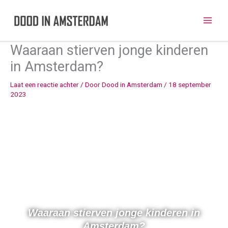
Ga
naar
de
inhoud
Waaraan stierven jonge kinderen
in Amsterdam?
Laat een reactie achter
/ Door
Dood in Amsterdam
/
18 september
2023
Waaraan stierven jonge kinderen in
Amsterdam?