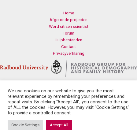
Home
Afgeronde projecten
Word citizen scientist
Forum
Hulpbestanden
Contact
Privacyverklaring
We use cookies on our website to give you the most
Contact
relevant experience by remembering your preferences and
Radboud Universiteit
repeat visits. By clicking “Accept All”, you consent to the use
Erasmusplein 1
of ALL the cookies. However, you may visit "Cookie Settings"
6525 HT Nijmegen
to provide a controlled consent.
history.health@let.ru.nl
Cookie Settings
Accept All