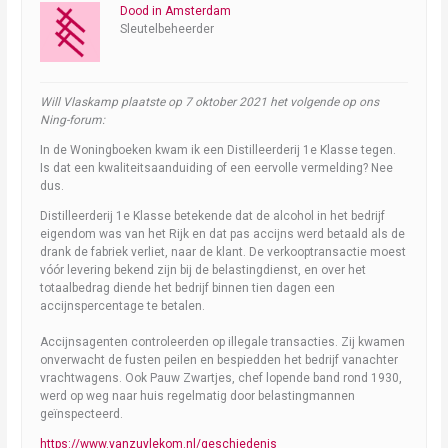
Dood in Amsterdam
Sleutelbeheerder
Will Vlaskamp plaatste op 7 oktober 2021 het volgende op ons
Ning-forum:
In de Woningboeken kwam ik een Distilleerderij 1e Klasse tegen.
Is dat een kwaliteitsaanduiding of een eervolle vermelding? Nee
dus.
Distilleerderij 1e Klasse betekende dat de alcohol in het bedrijf
eigendom was van het Rijk en dat pas accijns werd betaald als de
drank de fabriek verliet, naar de klant. De verkooptransactie moest
vóór levering bekend zijn bij de belastingdienst, en over het
totaalbedrag diende het bedrijf binnen tien dagen een
accijnspercentage te betalen.
Accijnsagenten controleerden op illegale transacties. Zij kwamen
onverwacht de fusten peilen en bespiedden het bedrijf vanachter
vrachtwagens. Ook Pauw Zwartjes, chef lopende band rond 1930,
werd op weg naar huis regelmatig door belastingmannen
geïnspecteerd.
https://www.vanzuylekom.nl/geschiedenis