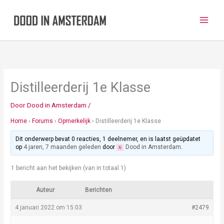
Ga
naar
de
inhoud
Distilleerderij 1e Klasse
Door
Dood in Amsterdam
/
Home
›
Forums
›
Opmerkelijk
›
Distilleerderij 1e Klasse
Dit onderwerp bevat 0 reacties, 1 deelnemer, en is laatst geüpdatet
op
4 jaren, 7 maanden geleden
door
Dood in Amsterdam
.
1 bericht aan het bekijken (van in totaal 1)
Auteur
Berichten
4 januari 2022 om 15:03
#2479