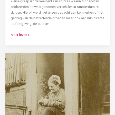
kleine greep uit de veelheid aan studies waarin tijdgenoten
probeerden de waargenomen verschillen in Amsterdam te
duiden. Hierbij werd niet alleen gedacht aan kenmerken of het
gedrag van de betreffende groepen maar ook aan hun directe
leefomgeving: de buurten.
Meer lezen »
Nieuwe
publicatie
over
de
gezondheidstoestand
in
de
Joodse
buurten