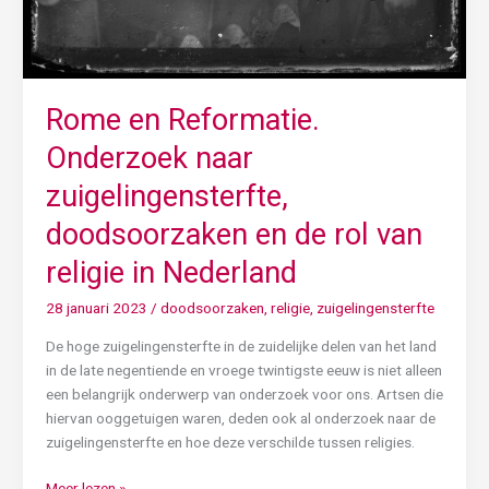
Rome en Reformatie.
Onderzoek naar
zuigelingensterfte,
doodsoorzaken en de rol van
religie in Nederland
28 januari 2023
/
doodsoorzaken
,
religie
,
zuigelingensterfte
De hoge zuigelingensterfte in de zuidelijke delen van het land
in de late negentiende en vroege twintigste eeuw is niet alleen
een belangrijk onderwerp van onderzoek voor ons. Artsen die
hiervan ooggetuigen waren, deden ook al onderzoek naar de
zuigelingensterfte en hoe deze verschilde tussen religies.
Meer lezen »