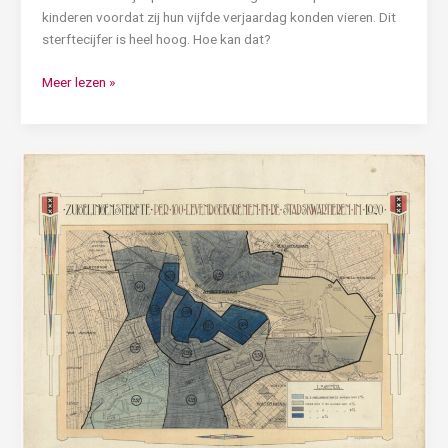
kinderen voordat zij hun vijfde verjaardag konden vieren. Dit
sterftecijfer is heel hoog. Hoe kan dat?
Meer lezen »
Waardoor
kon
de
zuigelingensterfte
zo
sterk
dalen
in
Amsterdam
na
1880?
Op
zoek
naar