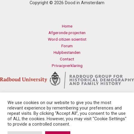
Copyright © 2026 Dood in Amsterdam
Home
Afgeronde projecten
Word citizen scientist
Forum
Hulpbestanden
Contact
Privacyverklaring
We use cookies on our website to give you the most
Contact
relevant experience by remembering your preferences and
Radboud Universiteit
repeat visits. By clicking “Accept All”, you consent to the use
Erasmusplein 1
of ALL the cookies. However, you may visit "Cookie Settings"
6525 HT Nijmegen
to provide a controlled consent.
history.health@let.ru.nl