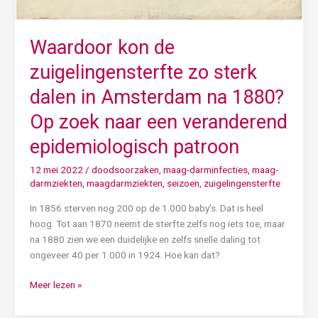
een
veranderend
Waardoor kon de
epidemiologisch
patroon
zuigelingensterfte zo sterk
dalen in Amsterdam na 1880?
Op zoek naar een veranderend
epidemiologisch patroon
12 mei 2022
/
doodsoorzaken
,
maag-darminfecties
,
maag-
darmziekten
,
maagdarmziekten
,
seizoen
,
zuigelingensterfte
In 1856 sterven nog 200 op de 1.000 baby’s. Dat is heel
hoog. Tot aan 1870 neemt de sterfte zelfs nog iets toe, maar
na 1880 zien we een duidelijke en zelfs snelle daling tot
ongeveer 40 per 1.000 in 1924. Hoe kan dat?
Meer lezen »