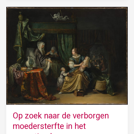
Op
zoek
naar
de
verborgen
moedersterfte
in
het
negentiende-
eeuwse
Amsterdam
Op zoek naar de verborgen
moedersterfte in het