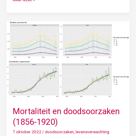
Mortaliteit
en
doodsoorzaken
(1856-
1920)
Mortaliteit en doodsoorzaken
(1856-1920)
7 oktober 2022
/
doodsoorzaken
,
levensverwachting