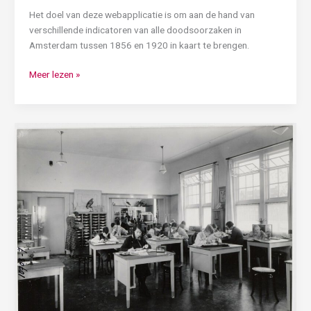
Het doel van deze webapplicatie is om aan de hand van
verschillende indicatoren van alle doodsoorzaken in
Amsterdam tussen 1856 en 1920 in kaart te brengen.
Meer lezen »
Hoe
wiskunde
helpt
onze
geschiedenis
te
verklaren:
kindersterfte
in
Amsterdam,
1856-
1865