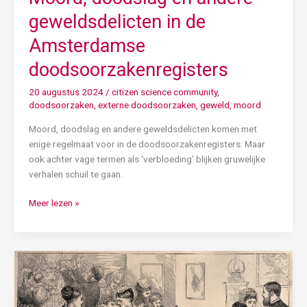
geweldsdelicten in de
Amsterdamse
doodsoorzakenregisters
20 augustus 2024
/
citizen science community
,
doodsoorzaken
,
externe doodsoorzaken
,
geweld
,
moord
Moord, doodslag en andere geweldsdelicten komen met
enige regelmaat voor in de doodsoorzakenregisters. Maar
ook achter vage termen als ‘verbloeding’ blijken gruwelijke
verhalen schuil te gaan.
Meer lezen »
Waaraan
stierven
jonge
kinderen