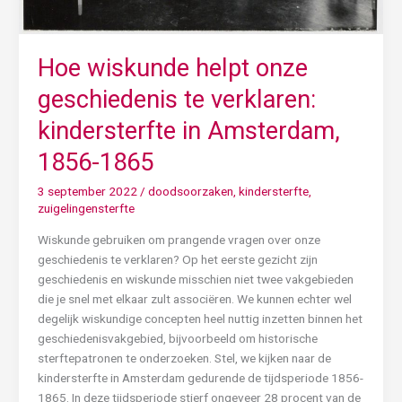
Hoe wiskunde helpt onze
geschiedenis te verklaren:
kindersterfte in Amsterdam,
1856-1865
3 september 2022
/
doodsoorzaken
,
kindersterfte
,
zuigelingensterfte
Wiskunde gebruiken om prangende vragen over onze
geschiedenis te verklaren? Op het eerste gezicht zijn
geschiedenis en wiskunde misschien niet twee vakgebieden
die je snel met elkaar zult associëren. We kunnen echter wel
degelijk wiskundige concepten heel nuttig inzetten binnen het
geschiedenisvakgebied, bijvoorbeeld om historische
sterftepatronen te onderzoeken. Stel, we kijken naar de
kindersterfte in Amsterdam gedurende de tijdsperiode 1856-
1865. In deze tijdsperiode stierf ongeveer 28 procent van de