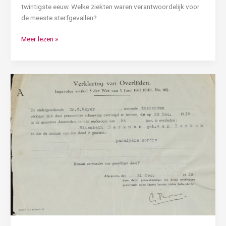
twintigste eeuw. Welke ziekten waren verantwoordelijk voor
de meeste sterfgevallen?
Meer lezen »
Doodsoorzaken
van
Amsterdammers
die
tussen
1940
en
1949
zijn
overleden
gevonden