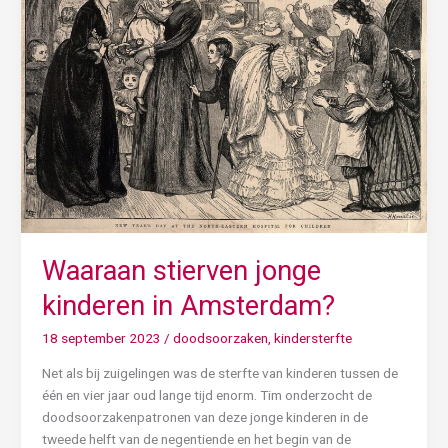
in
Amsterdam?
Waaraan stierven jonge
kinderen in Amsterdam?
18 september 2023
/
doodsoorzaken
,
kindersterfte
Net als bij zuigelingen was de sterfte van kinderen tussen de
één en vier jaar oud lange tijd enorm. Tim onderzocht de
doodsoorzakenpatronen van deze jonge kinderen in de
tweede helft van de negentiende en het begin van de