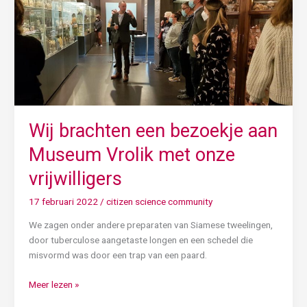
brachten
een
bezoekje
aan
Museum
Vrolik
met
onze
vrijwilligers
Wij brachten een bezoekje aan
Museum Vrolik met onze
vrijwilligers
17 februari 2022
/
citizen science community
We zagen onder andere preparaten van Siamese tweelingen,
door tuberculose aangetaste longen en een schedel die
misvormd was door een trap van een paard.
Meer lezen »