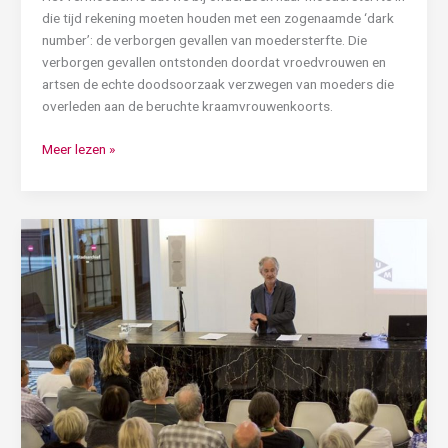
die tijd rekening moeten houden met een zogenaamde ‘dark
number’: de verborgen gevallen van moedersterfte. Die
verborgen gevallen ontstonden doordat vroedvrouwen en
artsen de echte doodsoorzaak verzwegen van moeders die
overleden aan de beruchte kraamvrouwenkoorts.
Meer lezen »
Meld
je
aan
voor
onze
vrijwilligersbijeenkomst
op
24
maart!