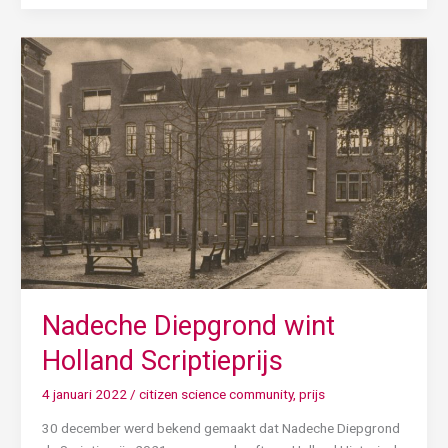
Nadeche
Diepgrond
wint
Holland
Scriptieprijs
Nadeche Diepgrond wint
Holland Scriptieprijs
4 januari 2022
/
citizen science community
,
prijs
30 december werd bekend gemaakt dat Nadeche Diepgrond