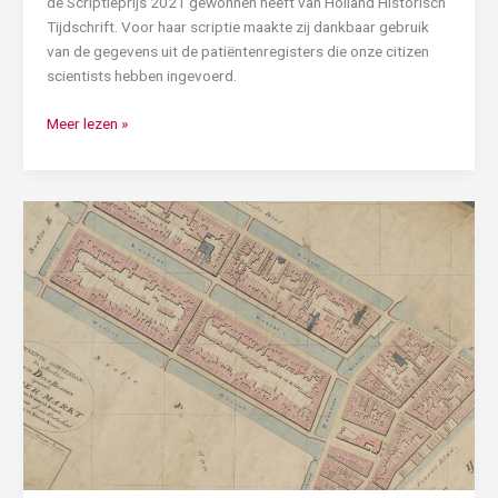
de Scriptieprijs 2021 gewonnen heeft van Holland Historisch
Tijdschrift. Voor haar scriptie maakte zij dankbaar gebruik
van de gegevens uit de patiëntenregisters die onze citizen
scientists hebben ingevoerd.
Meer lezen »
Onze
vrijwilligers
brachten
precies
in
kaart
waar
de
rijkste
en
armste
Amsterdammers