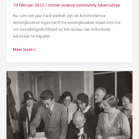
10 februari 2022
/
citizen science community
,
tuberculose
Na ruim een jaar hard werken zijn de Amsterdamse
woningboeken ingevoerd! De woningboeken staan ons toe
om bevolkingsdichtheid op het niveau van individuele
adressen te bepalen.
Meer lezen »
Meld
je
snel
aan
voor
ons
nieuwe
forum!