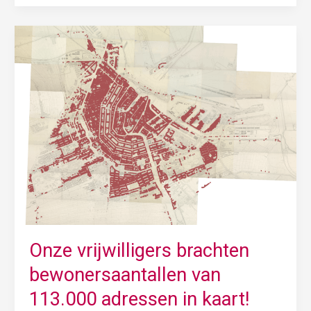
Onze
vrijwilligers
brachten
bewonersaantallen
van
113.000
adressen
in
kaart!
Onze vrijwilligers brachten
bewonersaantallen van
113.000 adressen in kaart!