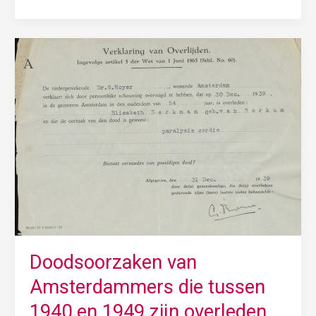
Doodsoorzaken
van
Amsterdammers
die
tussen
1940
en
1949
zijn
overleden
gevonden
Doodsoorzaken van
Amsterdammers die tussen
1940 en 1949 zijn overleden